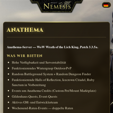
ANATHEMA
Anathema-Server — WoW Wrath of the Lich King, Patch 3.3.5a.
WAS WIR BIETEN
Hohe Verfügbarkeit und Serverstabilität
Funktionierendes Wintergrasp Outdoor-PvP
Random Battleground System + Random Dungeon Finder
Funktionierende Halls of Reflection, Icecrown Citadel, Ruby
Sanctum in Vorbereitung
Events um Anathema Credits (Custom Pet/Mount Marktplatz)
Gildenhaus-Quests, Event-Quests
Aktives GM- und Entwicklerteam
Wochenend-Raten-Events — doppelte Raten