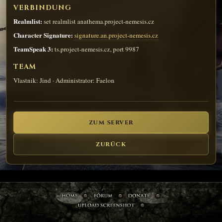
VERBINDUNG
Realmlist:
set realmlist anathema.project-nemesis.cz
Character Signature:
signature.an.project-nemesis.cz
TeamSpeak 3:
ts.project-nemesis.cz, port 9987
TEAM
Vlastnik: Jind · Administrator: Faelon
ZUM SERVER
ZURÜCK